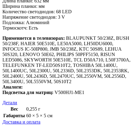
Длина планки: 632 мм
Ширина планки: мм
Количество светодиодов: 68 LED
Напряжение светодиодов: 3 V
Подложка: Алюминий
Термоскотч: Есть
Применяется в телевизорах:
BLAUPUNKT 50/238Z, BUSH
50/238F, HAIER 50E510E, LE50A5000, LH50DU6000,
INFOCUS IC-50IP800, JMB 50/238Z, KTC 50S89, LEHUA
50S320, LENOVO 50E62, PHILIPS 50PFF5150, RISUN
LED5086, SKYWORTH 50E510E, TCL D50A710, L50F3700A,
TELEFUNKEN TF-LED50S10T2, TOSHIBA 50L1400U,
50L1400UC, 50L2300U, 50L2336D, 50L2353DK, 50L2353RK,
50L2400U, 50L2436D, 50L2470UC, 50L2550VM, 50L2556D,
50L3400U, 50L5550VM, 50S10T2
Аналоги:
Подсветка для матриц:
V500HJ1-ME1
Детали
Вес
0,255 г
Габариты
60 × 5 × 5 см
Доставка и оплата